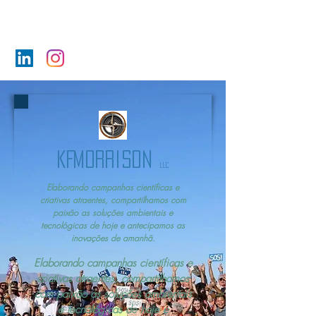
KFMorrison
LLC
KFMorrison
LLC
Elaborando campanhas científicas e
criativas atraentes, compartilhamos com
paixão as soluções ambientais e
tecnológicas de hoje e antecipamos as
inovações de amanhã.
Elaborando campanhas científicas e
criativas atraentes, compartilhamos
com paixão as soluções ambientais
e tecnológicas de hoje e